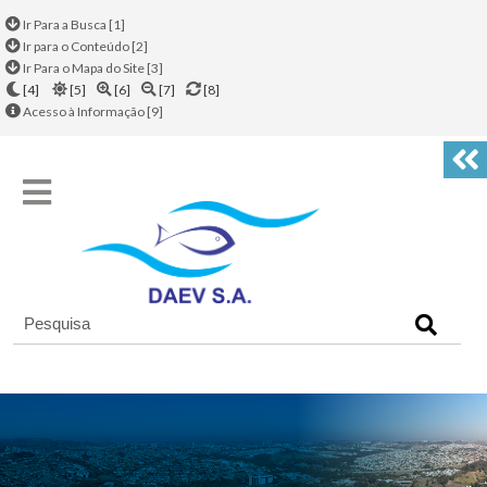
Ir Para a Busca [1]
Ir para o Conteúdo [2]
Ir Para o Mapa do Site [3]
[4]
[5]
[6]
[7]
[8]
Acesso à Informação [9]