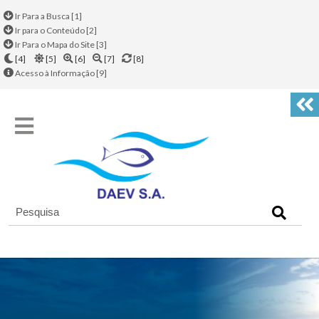
Ir Para a Busca [1]
Ir para o Conteúdo [2]
Ir Para o Mapa do Site [3]
[4]
[5]
[6]
[7]
[8]
Acesso à Informação [9]