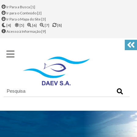
Ir Para a Busca [1]
Ir para o Conteúdo [2]
Ir Para o Mapa do Site [3]
[4]
[5]
[6]
[7]
[8]
Acesso à Informação [9]