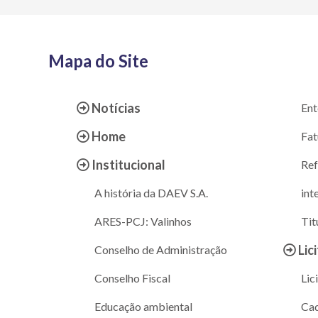
Mapa do Site
Notícias
Ent
Home
Fat
Institucional
Ref
A história da DAEV S.A.
int
ARES-PCJ: Valinhos
Tit
Lic
Conselho de Administração
Conselho Fiscal
Lic
Educação ambiental
Cad