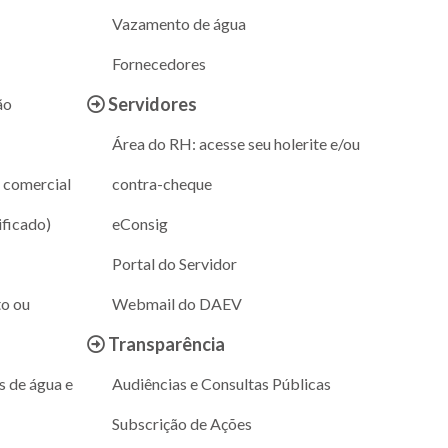
Vazamento de água
Fornecedores
Servidores
ão
Área do RH: acesse seu holerite e/ou
 comercial
contra-cheque
ificado)
eConsig
Portal do Servidor
to ou
Webmail do DAEV
Transparência
s de água e
Audiências e Consultas Públicas
Subscrição de Ações