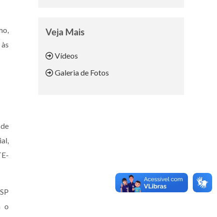
mo,
Veja Mais
 às
Vídeos
Galeria de Fotos
 de
al,
TE-
 SP
m o