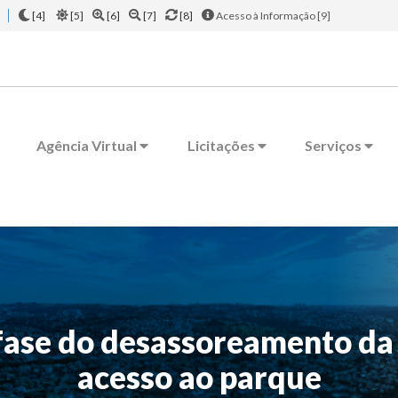
[4]
[5]
[6]
[7]
[8]
Acesso à Informação [9]
Agência Virtual
Licitações
Serviços
fase do desassoreamento da 
acesso ao parque