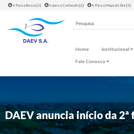
Ir Para a Busca [1]
Ir para o Conteúdo [2]
Ir Para o Mapa do Site [3]
Home
Institucional
Fale Conosco
DAEV anuncia início da 2ª 