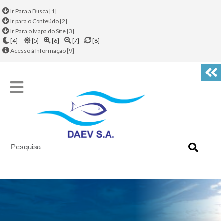
Ir Para a Busca [1]
Ir para o Conteúdo [2]
Ir Para o Mapa do Site [3]
[4]
[5]
[6]
[7]
[8]
Acesso à Informação [9]